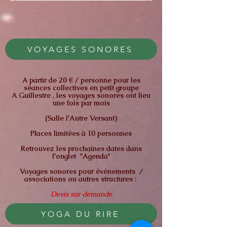
VOYAGES SONORES
A partir de 20 € / personne pour les
séances collectives en petit groupe
A Guillestre , les voyages sonores ont lieu
une fois par mois
(Salle l'Autre Versant)
Places limitées à 10 personnes
Retrouvez les prochaines dates dans
l'onglet "Agenda"
Voyages sonores pour événements /
associations ou autres structures :
Devis sur demande
YOGA DU RIRE