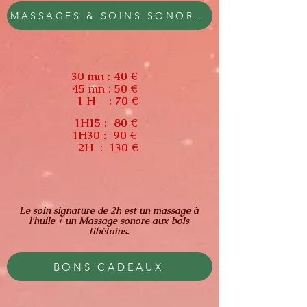
MASSAGES & SOINS SONORES
30 mn : 40 €
45 mn : 50 €
1 H : 70 €
1H15 : 80 €
1H30 : 90 €
2H : 130 €
Le soin signature de 2h est un massage à
l'huile + un Massage sonore aux bols
tibétains.
BONS CADEAUX