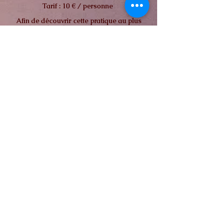
Tarif : 10 € / personne
Afin de découvrir cette pratique au plus
grand nombre , les premières séances du
Yoga du rire proposées à Guillestre sont
offertes - Elles vont avoir lieu en extérieur
cet été .
Dates à venir
INTERVENTIONS & RETRAITES
Devis sur demande
MASSAGES A DOMICILE
Les massages à domicile sont possibles à
maximum 20 km autour de Guillestre.
Le tarif est de + 20 € pour un ou plusieurs
massages.