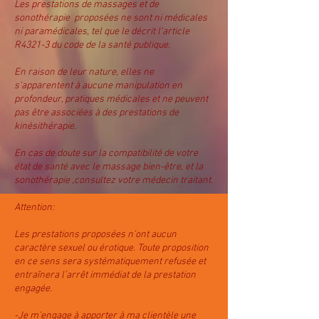
Les prestations de massages et de
sonothérapie proposées ne sont ni médicales
ni paramédicales, tel que le décrit l’article
R4321-3 du code de la santé publique.
En raison de leur nature, elles ne
s’apparentent à aucune manipulation en
profondeur, pratiques médicales et ne peuvent
pas être associées à des prestations de
kinésithérapie.
En cas de doute sur la compatibilité de votre
état de santé avec le massage bien-être, et la
sonothérapie ,consultez votre médecin traitant.
Attention:
Les prestations proposées n’ont aucun
caractère sexuel ou érotique. Toute proposition
en ce sens sera systématiquement refusée et
entraînera l’arrêt immédiat de la prestation
engagée.
-Je m’engage à apporter à ma clientèle une