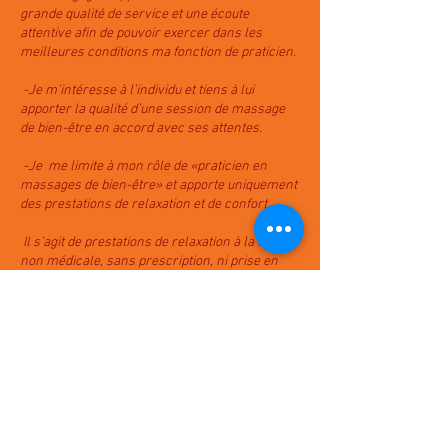
grande qualité de service et une écoute
attentive afin de pouvoir exercer dans les
meilleures conditions ma fonction de praticien.
-Je m’intéresse à l’individu et tiens à lui
apporter la qualité d’une session de massage
de bien-être en accord avec ses attentes.
-Je me limite à mon rôle de «praticien en
massages de bien-être» et apporte uniquement
des prestations de relaxation et de confort.
Il s’agit de prestations de relaxation à la finalité
non médicale, sans prescription, ni prise en
charge par la sécurité sociale.
Pour rappel la sonothérapie est contre indiquée
par les cas suivants :
-Porteurs de Pacemakers
-Personnes sujettes à l'épilepsie ou ayant été
sujettes à l'épilepsie
-Femmes enceintes de moins de 3 mois et de
plus de 7 mois