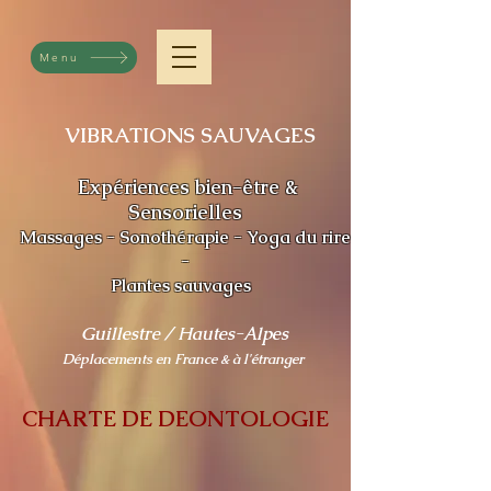
Menu
VIBRATIONS SAUVAGES
Expériences bien-être &
Sensorielles
Massages - Sonothérapie - Yoga du rire
-
Plantes sauvages
Guillestre / Hautes-Alpe
s
Déplacements en France & à l'étranger
CHARTE DE DEONTOLOGIE