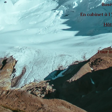
Basé
En cabinet à l
Hôt
Pour in