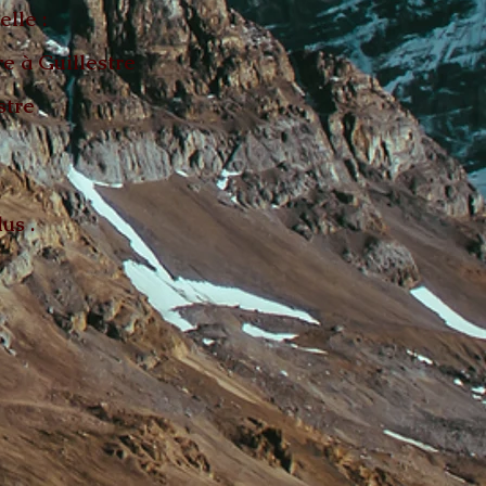
lle :
re à Guillestre
stre
us .