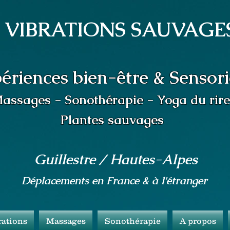
VIBRATIONS SAUVAGE
riences bien-être & Sensori
assages - Sonothérapie - Yoga du rire
Plantes sauvages
Guillestre / Hautes-Alpe
s
Déplacements en France & à l'étranger
rations
Massages
Sonothérapie
A propos