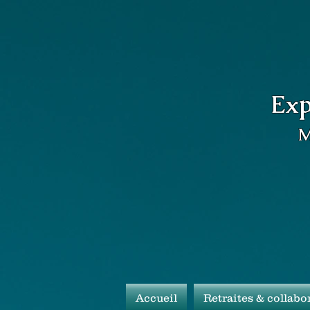
Expé
M
Accueil
Retraites & collabo