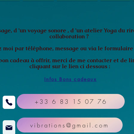
ge, d 'un voyage sonore , d 'un atelier Yoga du ri
collaboration ?
 moi par téléphone, message ou via le formulaire 
bon cadeau à offrir, merci de me contacter et de li
cliquant sur le lien ci dessous :
Infos Bons cadeaux
+33 6 83 15 07 76
vibrations@gmail.com