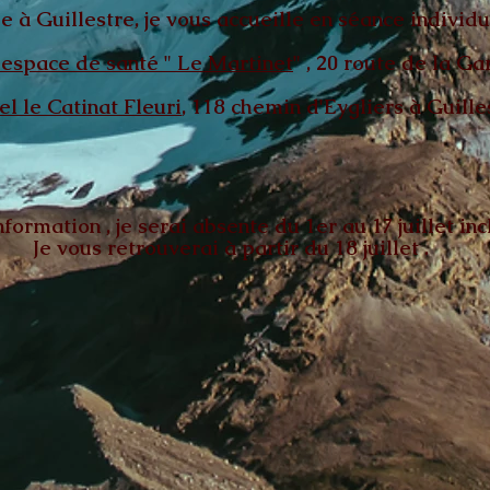
e à Guillestre, je vous accueille en séance individue
'espace de santé " Le Martinet
" , 20 route de la Ga
el le Catinat Fleuri
, 118 chemin d'Eygliers à Guille
formation , je serai absente du 1er au 17 juillet incl
Je vous retrouverai à partir du 18 juillet .