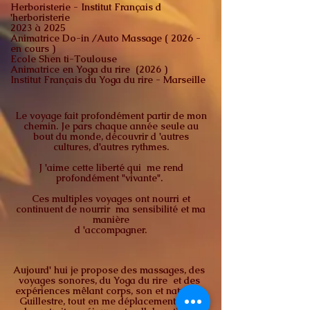
Herboristerie - Institut Français d
'herboristerie
2023 à 2025
Animatrice Do-in /Auto Massage ( 2026 -
en cours )
Ecole Shen ti-Toulouse
Animatrice en Yoga du rire (2026 )
Institut Français du Yoga du rire - Marseille
Le voyage fait profondément partir de mon
chemin. Je pars chaque année seule au
bout du monde, découvrir d 'autres
cultures, d'autres rythmes.
J 'aime cette liberté qui me rend
profondément "vivante".
Ces multiples voyages ont nourri et
continuent de nourrir ma sensibilité et ma
manière
d 'accompagner.
Aujourd' hui je propose des massages, des
voyages sonores, du Yoga du rire et des
expériences mêlant corps, son et nature à
Guillestre, tout en me déplacement pour