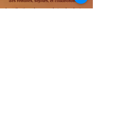
des retraites, séjours, et collaborations.
Les vibrations, les sons, le toucher, le rire ,
la nature, les voyages mais aussi.... le
silence nourrissent profondément mon
approche et me caractérisent véritablement.
Animer par le voyage et la découverte, j
'aime proposer mon accompagnement dans
des lieux variés, en France comme à
l'étranger.
Ce que j 'aime profondément c 'est faire du
bien aux autres, mais aussi cultiver mon
propre équilibre.
Les instants simples nourrissent mon
quotidien et m'aident à créer un espace ou
chacun peut retrouver sérénité et
harmonie.