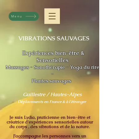
Menu
VIBRATIONS SAUVAGES
Expériences bien-être &
Sensorielles
Massages - Sonothérapie - Yoga du rire
-
Plantes sauvages
Guillestre / Hautes-Alpe
s
Déplacements en France & à l'étranger
Je suis Lydia, praticienne en bien-être et
créatrice d'expériences sensorielles autour
du corps , des vibrations et de la nature.
J'accompagne les personnes vers un